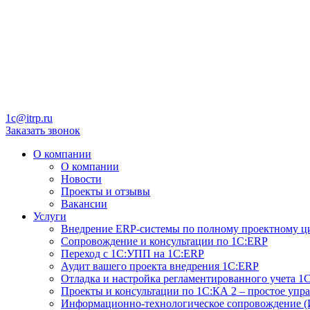
1c@itrp.ru
Заказать звонок
О компании
О компании
Новости
Проекты и отзывы
Вакансии
Услуги
Внедрение ERP-системы по полному проектному ц
Сопровождение и консультации по 1C:ERP
Переход с 1С:УПП на 1С:ERP
Аудит вашего проекта внедрения 1С:ERP
Отладка и настройка регламентированного учета 1
Проекты и консультации по 1С:КА 2 – простое упр
Информационно-технологическое сопровождение 