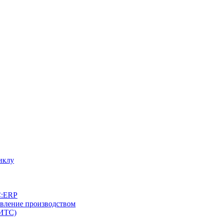
иклу
С:ERP
авление производством
(ИТС)