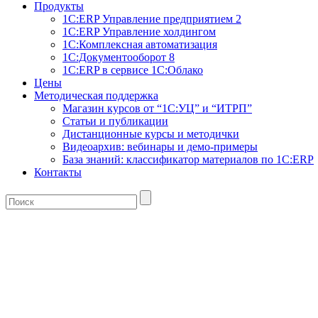
Продукты
1С:ERP Управление предприятием 2
1С:ERP Управление холдингом
1С:Комплексная автоматизация
1С:Документооборот 8
1С:ERP в сервисе 1С:Облако
Цены
Методическая поддержка
Магазин курсов от “1С:УЦ” и “ИТРП”
Статьи и публикации
Дистанционные курсы и методички
Видеоархив: вебинары и демо-примеры
База знаний: классификатор материалов по 1С:ERP
Контакты